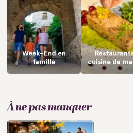
Week-End en
Restaurant
famille
cuisine de m
À ne pas manquer