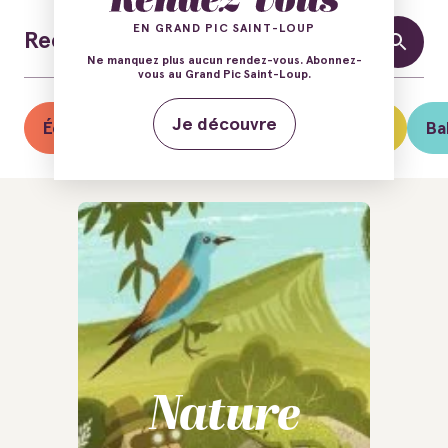
EN GRAND PIC SAINT-LOUP
Ne manquez plus aucun rendez-vous. Abonnez-
vous au Grand Pic Saint-Loup.
Je découvre
Éclipse solaire du 12 août
Guinguettes
Ba
Nature