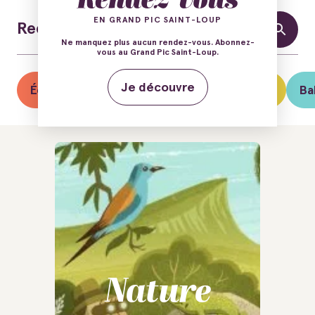
EN GRAND PIC SAINT-LOUP
Ne manquez plus aucun rendez-vous. Abonnez-
vous au Grand Pic Saint-Loup.
Je découvre
Éclipse solaire du 12 août
Guinguettes
Ba
Nature