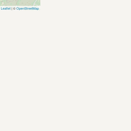
Leaflet
| ©
OpenStreetMap