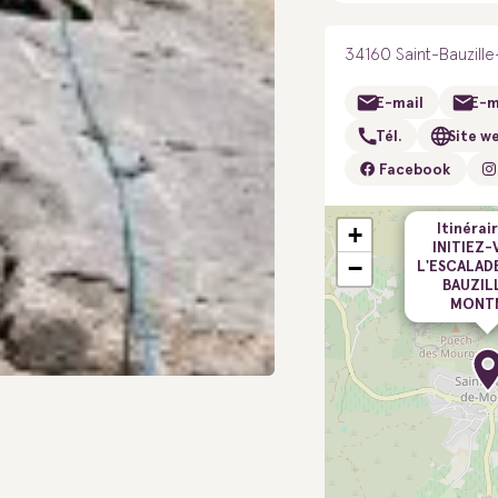
34160 Saint-Bauzil
E-mail
E-m
Tél.
Site w
Facebook
Itinérair
+
INITIEZ-
−
L'ESCALADE
BAUZIL
MONT