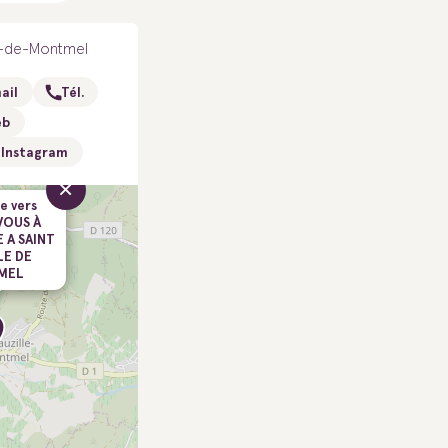
le-de-Montmel
ail
Tél.
eb
Instagram
×
e vers
VOUS À
 A SAINT
LE DE
MEL