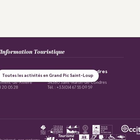
Information Touristique
nt-de-Rivière
Saint-Martin-de-Londres
Toutes les activités en Grand Pic Saint-Loup
int-Sauveur
Place de la Mairie
ément-de-Rivière
34380 Saint-Martin-de-Londres
48 20 05 28
Tél. : +33(0)4 67 55 09 59