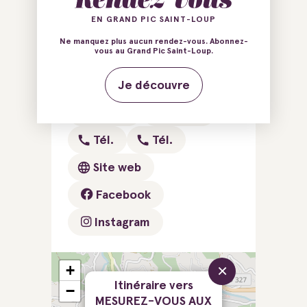
Ajouter au carnet de voyage
EN GRAND PIC SAINT-LOUP
Ne manquez plus aucun rendez-vous. Abonnez-
vous au Grand Pic Saint-Loup.
30120 Avèze
Je découvre
E-mail
E-mail
Tél.
Tél.
Site web
Facebook
Instagram
×
+
Itinéraire vers
−
MESUREZ-VOUS AUX