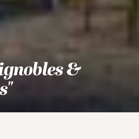
Vignobles &
s"