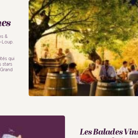
nes
es &
t-Loup.
tés qui
s stars
u Grand
Les Balades Vin