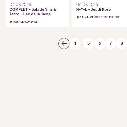
04.08.2026
06.08.2026
COMPLET - Balade Vins &
N-Y-L - Jeudi Rosé
Astro - Lac de la Jasse
SAINT-CLÉMENT-DE-RIVIÈRE
MAS-DE-LONDRES
...
1
5
6
7
8