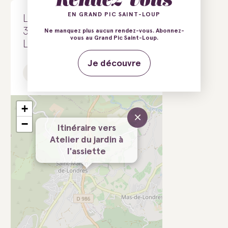
EN GRAND PIC SAINT-LOUP
Les aromatiques du Pic
34380 Saint-Martin-de-
Ne manquez plus aucun rendez-vous. Abonnez-
vous au Grand Pic Saint-Loup.
Londres
Je découvre
E-mail
Tél.
+
×
−
Itinéraire vers
Atelier du jardin à
l'assiette