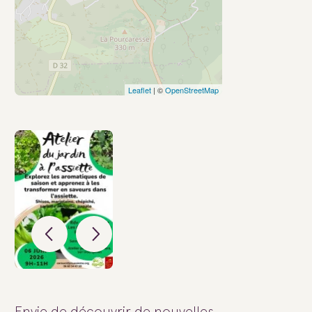
Leaflet
| ©
OpenStreetMap