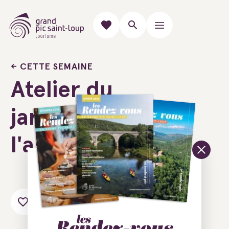
CETTE SEMAINE
Atelier du
jardin à
l'assiette
Ajouter au carnet de voyage