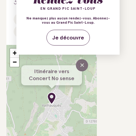
34570 Vailhauquès
EN GRAND PIC SAINT-LOUP
Ne manquez plus aucun rendez-vous. Abonnez-
E-mail
Tél.
vous au Grand Pic Saint-Loup.
Site web
Je découvre
+
−
×
Itinéraire vers
Concert No sense