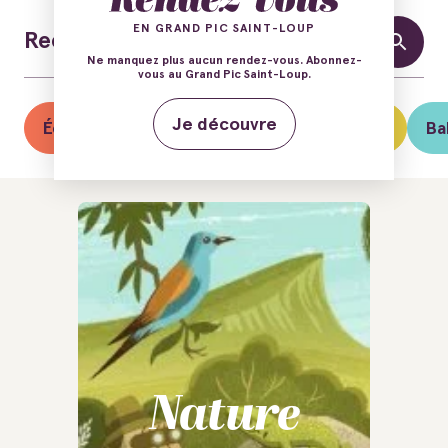
EN GRAND PIC SAINT-LOUP
Ne manquez plus aucun rendez-vous. Abonnez-
vous au Grand Pic Saint-Loup.
Je découvre
Éclipse solaire du 12 août
Guinguettes
Ba
Nature