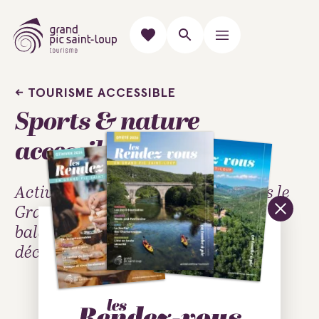
TOURISME ACCESSIBLE
Sports & nature
accessibles
Activités sportives accessibles dans le
Grand Pic Saint-Loup : randonnées
balades ou encore planeur pour
découvrir autrement le territoire.
Des