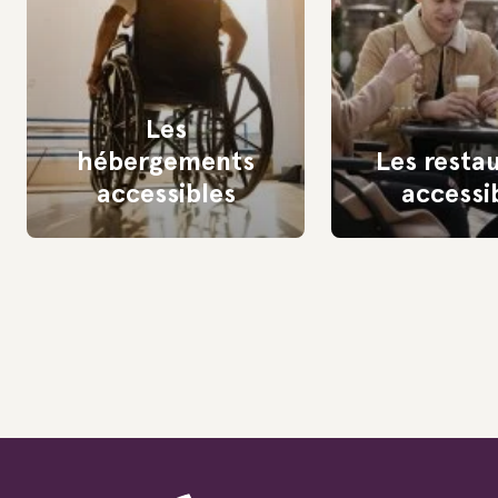
Les
hébergements
Les resta
accessibles
accessi