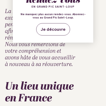
EN GRAND PIC SAINT-LOUP
La Halle du Verre sera
Ne manquez plus aucun rendez-vous. Abonnez-
exceptionnellement fermée
vous au Grand Pic Saint-Loup.
pendant toute l’année 2026
afin de permettre une
Je découvre
rénovation complète du site.
Nous vous remercions de
votre compréhension et
avons hâte de vous accueillir
à nouveau à sa réouverture.
Un lieu unique
en France