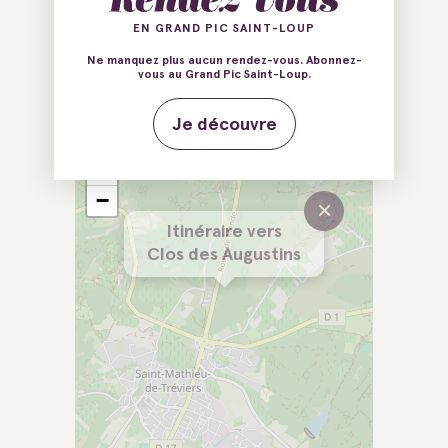
Tréviers
EN GRAND PIC SAINT-LOUP
E-mail
Tél.
Ne manquez plus aucun rendez-vous. Abonnez-
vous au Grand Pic Saint-Loup.
Site web
Je découvre
+
−
×
Itinéraire vers
Clos des Augustins