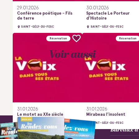
29.01.2026
30.01.2026
Conférence poétique - Fils
Spectacle Le Porteur
de terre
d’Histoire
SAINT-GÉLY-DU-FESC
SAINT-GÉLY-DU-FESC
Réservation
Réservation
Voir aussi
31.01.2026
31.01.2026
Le motet au XXe siècle
Mirabeau l’insolent
SAINT-GÉLY-DU-FESC
SAINT-GÉLY-DU-FESC
Bureaux d’
Culture &