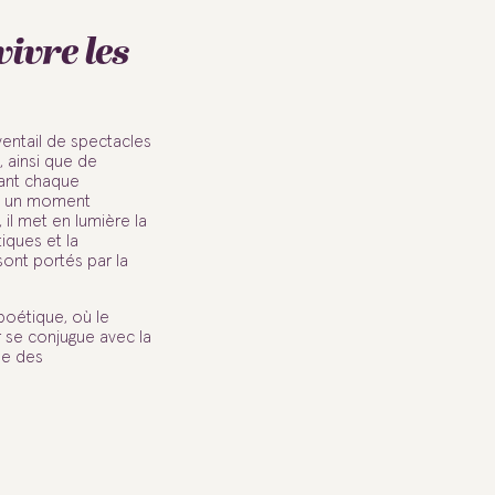
vivre les
ventail de spectacles
, ainsi que de
vant chaque
e un moment
il met en lumière la
tiques et la
sont portés par la
poétique, où le
r se conjugue avec la
se des