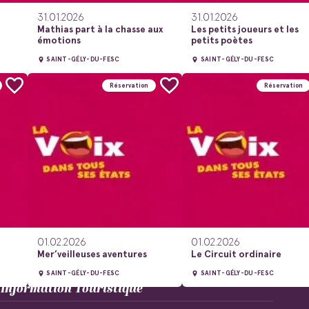
31.01.2026
31.01.2026
Mathias part à la chasse aux
Les petits joueurs et les
émotions
petits poètes
SAINT-GÉLY-DU-FESC
SAINT-GÉLY-DU-FESC
Réservation
Réservation
01.02.2026
01.02.2026
Mer’veilleuses aventures
Le Circuit ordinaire
SAINT-GÉLY-DU-FESC
SAINT-GÉLY-DU-FESC
Information Touristique