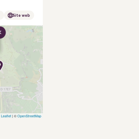
Site web
×
Leaflet
| ©
OpenStreetMap