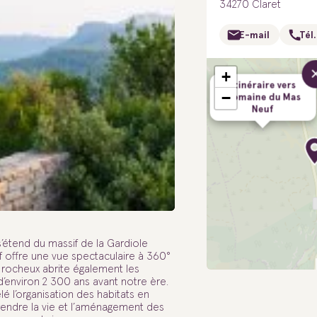
34270 Claret
E-mail
Tél.
+
Itinéraire vers
−
Domaine du Mas
Neuf
étend du massif de la Gardiole
f offre une vue spectaculaire à 360°
n rocheux abrite également les
 d’environ 2 300 ans avant notre ère.
é l’organisation des habitats en
endre la vie et l’aménagement des