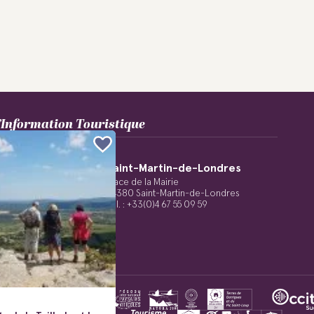
Information Touristique
nt-de-Rivière
Saint-Martin-de-Londres
int-Sauveur
Place de la Mairie
ément-de-Rivière
34380 Saint-Martin-de-Londres
48 20 05 28
Tél. : +33(0)4 67 55 09 59