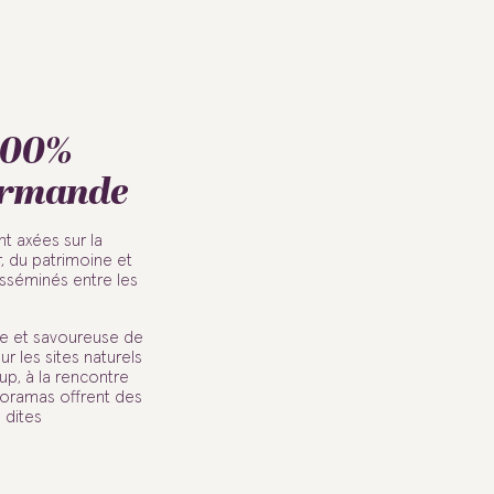
100%
urmande
t axées sur la
r, du patrimoine et
sséminés entre les
le et savoureuse de
r les sites naturels
up, à la rencontre
noramas offrent des
 dites