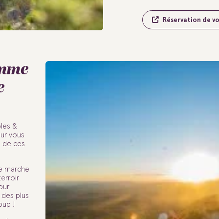
Réservation de v
amme
e
bles &
our vous
s de ces
de marche
erroir
our
r des plus
oup !