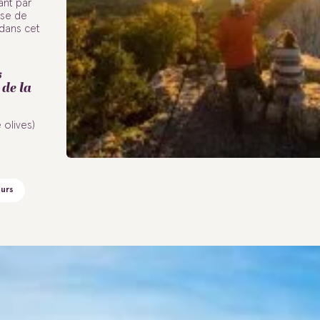
ant par
sse de
 dans cet
s
de la
 olives)
eurs