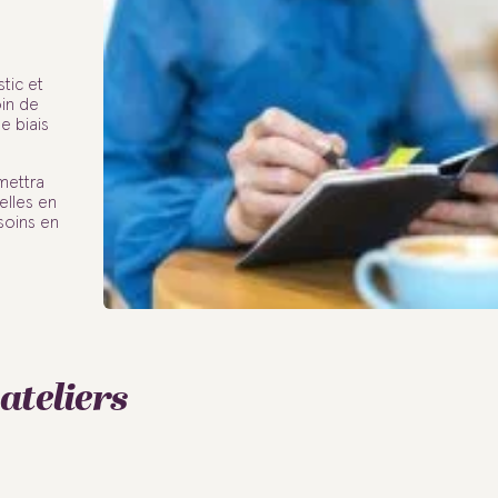
stic et
in de
e biais
mettra
elles en
esoins en
ateliers