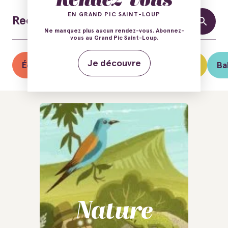
EN GRAND PIC SAINT-LOUP
Ne manquez plus aucun rendez-vous. Abonnez-
vous au Grand Pic Saint-Loup.
Je découvre
Éclipse solaire du 12 août
Guinguettes
Ba
Nature