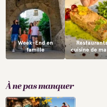
Week-End en
Restaurant
famille
cuisine de m
À ne pas manquer