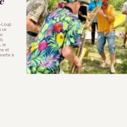
c
t-Loup
ù se
us
ts
 le
he et
uverte à