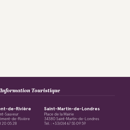
Information Touristique
nt-de-Rivière
Saint-Martin-de-Londres
int-Sauveur
Place de la Mairie
ément-de-Rivière
34380 Saint-Martin-de-Londres
48 20 05 28
Tél. : +33(0)4 67 55 09 59