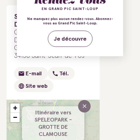
EN GRAND PIC SAINT-LOUP
SPELEOPARK - GROTTE
Ne manquez plus aucun rendez-vous. Abonnez-
DE CLAMOUSE
vous au Grand Pic Saint-Loup.
Grotte de Clamouse
Je découvre
D4 - Route de Saint
Guilhem le Désert
34150 Saint-Jean-de-Fos
E-mail
Tél.
Site web
×
+
Itinéraire vers
−
SPELEOPARK -
GROTTE DE
CLAMOUSE