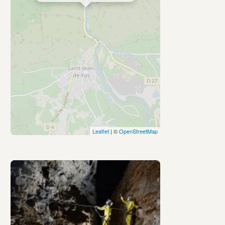
Leaflet
| ©
OpenStreetMap