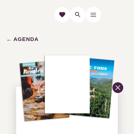
AGENDA
Cette semaine
Les rendez-
vous à ne pas
manquer.