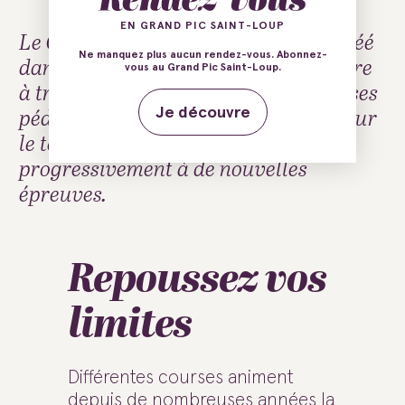
EN GRAND PIC SAINT-LOUP
Le Challenge Pic Saint-Loup a été créé
Ne manquez plus aucun rendez-vous. Abonnez-
dans le but de promouvoir le territoire
vous au Grand Pic Saint-Loup.
à travers le sport. Basé sur des courses
pédestres “hors stade” se déroulant sur
Je découvre
le territoire, il devrait s’ouvrir
progressivement à de nouvelles
épreuves.
Repoussez vos
limites
Différentes courses animent
depuis de nombreuses années la