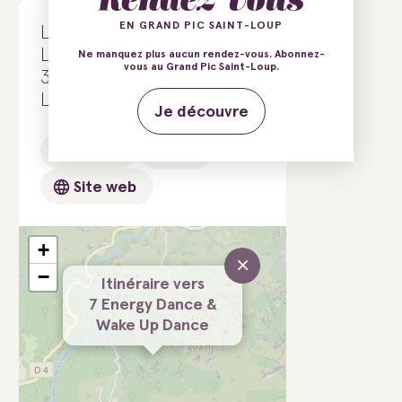
EN GRAND PIC SAINT-LOUP
Le Hameau de l'étoile
Le Frouzet
Ne manquez plus aucun rendez-vous. Abonnez-
vous au Grand Pic Saint-Loup.
34380 Saint-Martin-de-
Londres
Je découvre
E-mail
Tél.
Site web
+
×
−
Itinéraire vers
7 Energy Dance &
Wake Up Dance