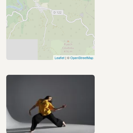
Leaflet
| ©
OpenStreetMap