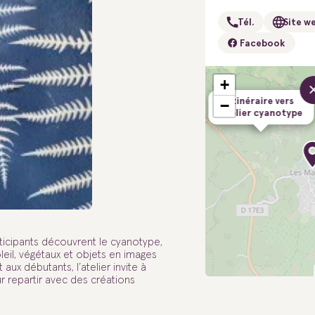
Tél.
Site w
Facebook
+
Itinéraire vers
−
Atelier cyanotype
rticipants découvrent le cyanotype,
eil, végétaux et objets en images
aux débutants, l’atelier invite à
ur repartir avec des créations