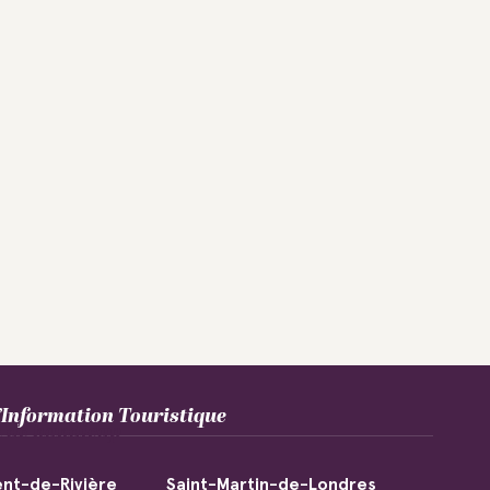
Information Touristique
n de handicap
nt-de-Rivière
Saint-Martin-de-Londres