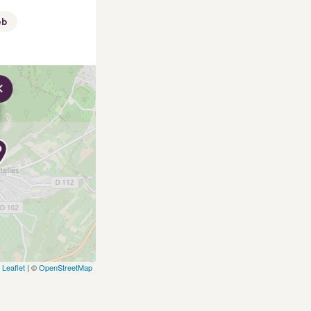
eb
×
Leaflet
| ©
OpenStreetMap