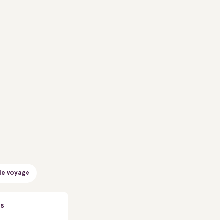
de voyage
ls