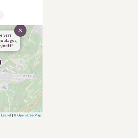
×
e vers
Soulages,
bjectif
Leaflet
| ©
OpenStreetMap