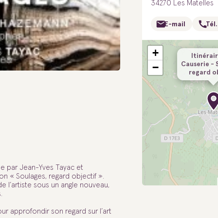
34270 Les Matelles
E-mail
Tél.
+
Itinérair
Causerie - 
−
regard o
ée par Jean-Yves Tayac et
n « Soulages, regard objectif ».
de l’artiste sous un angle nouveau,
.
r approfondir son regard sur l’art