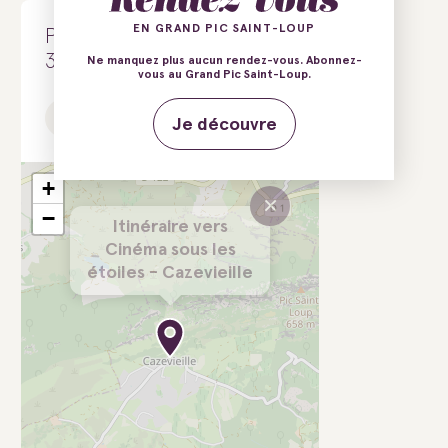
EN GRAND PIC SAINT-LOUP
Place Jean Vallon
34270 Cazevieille
Ne manquez plus aucun rendez-vous. Abonnez-
vous au Grand Pic Saint-Loup.
Tél.
Site web
Je découvre
+
×
−
Itinéraire vers
Cinéma sous les
étoiles - Cazevieille