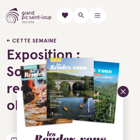
CETTE SEMAINE
Exposition :
Soulages,
regard
objectif