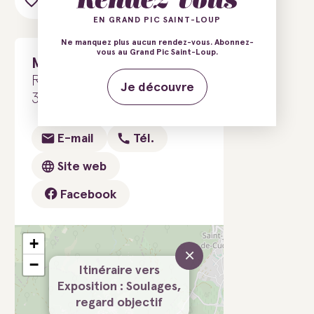
Ajouter au carnet de voyage
EN GRAND PIC SAINT-LOUP
Ne manquez plus aucun rendez-vous. Abonnez-
vous au Grand Pic Saint-Loup.
Maison des Consuls
Rue des Consuls
Je découvre
34270 Les Matelles
E-mail
Tél.
Site web
Facebook
+
×
−
Itinéraire vers
Exposition : Soulages,
regard objectif