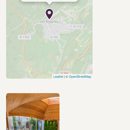
Leaflet
| ©
OpenStreetMap