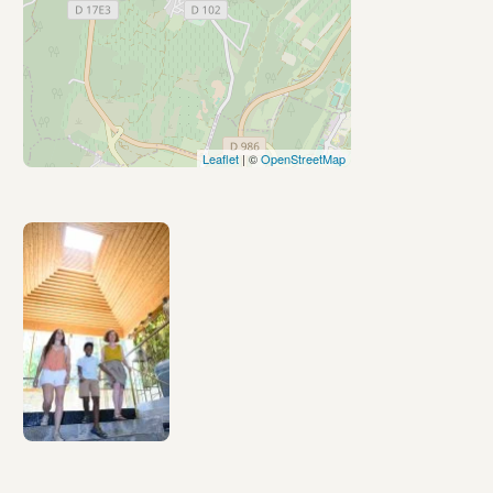
Leaflet
| ©
OpenStreetMap