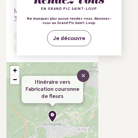
EN GRAND PIC SAINT-LOUP
Maison des Consuls
34270 Les Matelles
Ne manquez plus aucun rendez-vous. Abonnez-
vous au Grand Pic Saint-Loup.
Tél.
Site web
Je découvre
Facebook
+
×
−
Itinéraire vers
Fabrication couronne
de fleurs