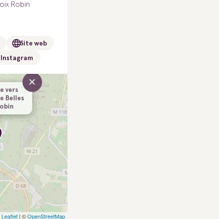
oix Robin
Site web
Instagram
×
e vers
e Belles
Robin
Leaflet
| ©
OpenStreetMap