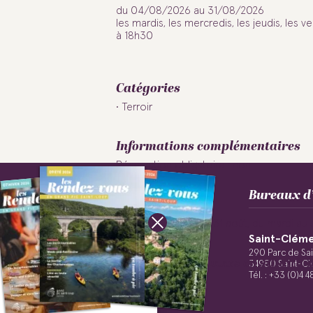
du 04/08/2026 au 31/08/2026
les mardis, les mercredis, les jeudis, les 
à 18h30
Catégories
Terroir
Informations complémentaires
Réservation obligatoire : non
Bureaux d’
Ouverture
Ouvert du 29 mai au 31 août, du mardi au
Saint-Cléme
Suivez-nous !
290 Parc de Sa
Accueil de personnes en situatio
34980 Saint-Cl
Tél. : +33 (0)4 
Accessible