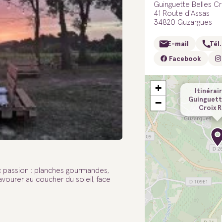
Guinguette Belles Cr
41 Route d'Assas
34820 Guzargues
E-mail
Tél.
Facebook
+
Itinérair
Guinguett
−
Croix 
vec passion : planches gourmandes,
avourer au coucher du soleil, face