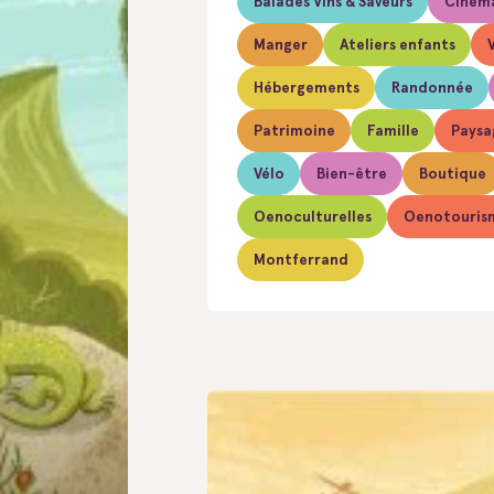
Balades Vins & Saveurs
Cinéma
Manger
Ateliers enfants
V
Hébergements
Randonnée
Patrimoine
Famille
Paysa
Vélo
Bien-être
Boutique
Oenoculturelles
Oenotouris
Montferrand