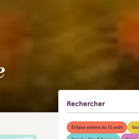
e
Éclipse solaire du 12 août
Gui