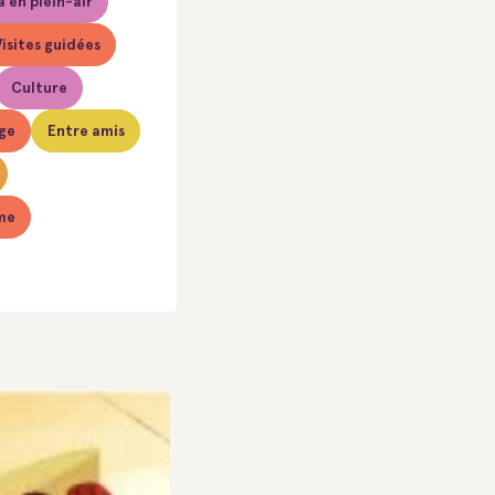
 en plein-air
isites guidées
Culture
ge
Entre amis
me