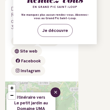
EN GRAND PIC SAINT-LOUP
Domaine UMA
Route de la Chapelle
Ne manquez plus aucun rendez-vous. Abonnez-
vous au Grand Pic Saint-Loup.
d'Aleyrac
34270 Valflaunès
Je découvre
E-mail
Tél.
Site web
Facebook
Instagram
+
×
−
Itinéraire vers
Le petit jardin au
Domaine UMA