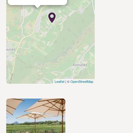
Leaflet
| ©
OpenStreetMap