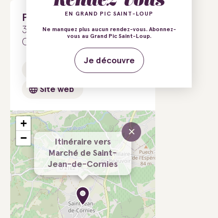
EN GRAND PIC SAINT-LOUP
Place du village
34160 Saint-Jean-de-
Ne manquez plus aucun rendez-vous. Abonnez-
vous au Grand Pic Saint-Loup.
Cornies
Je découvre
E-mail
Tél.
Site web
+
×
−
Itinéraire vers
Marché de Saint-
Jean-de-Cornies