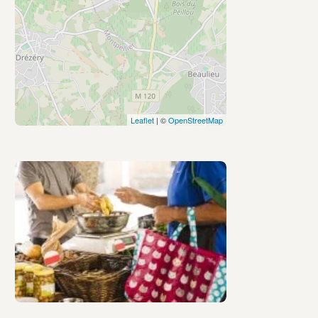
Leaflet
| ©
OpenStreetMap