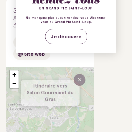
EN GRAND PIC SAINT-LOUP
Salle des Crouzets
Avenue de Montpellier
Ne manquez plus aucun rendez-vous. Abonnez-
vous au Grand Pic Saint-Loup.
34820 Assas
Je découvre
E-mail
Tél.
Site web
+
×
−
Itinéraire vers
Salon Gourmand du
Gras