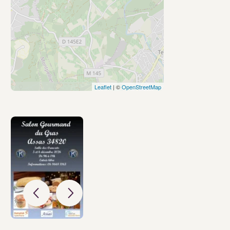
Leaflet
| ©
OpenStreetMap