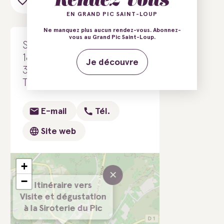
Ajouter au carnet de voyage
EN GRAND PIC SAINT-LOUP
Ne manquez plus aucun rendez-vous. Abonnez-
vous au Grand Pic Saint-Loup.
Siroterie du Pic
186 Chemin des Pinèdes
Je découvre
34270 Saint-Mathieu-de-
Tréviers
E-mail
Tél.
Site web
+
×
−
Itinéraire vers
Visite et dégustation
à la Siroterie du Pic