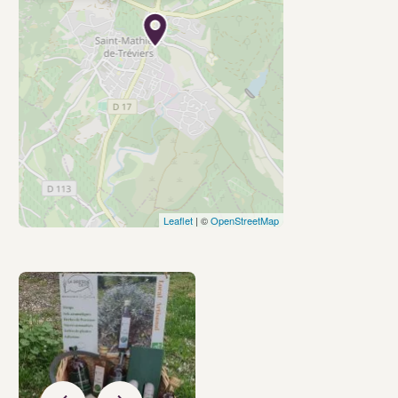
Leaflet
| ©
OpenStreetMap