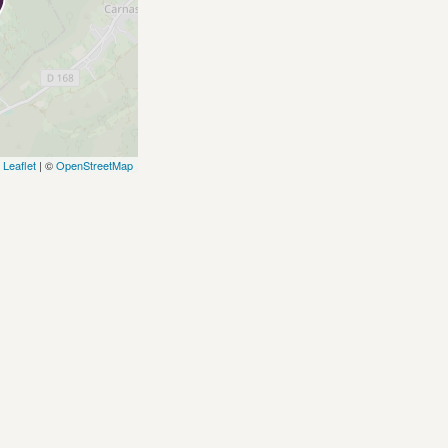
Leaflet
| ©
OpenStreetMap