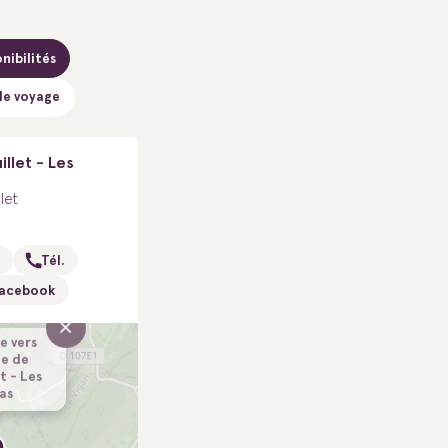
nibilités
de voyage
llet - Les
let
Tél.
acebook
×
e vers
ie de
t - Les
as