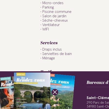
Micro-ondes
Parking
Piscine commune
Salon de jardin
Sèche-cheveux
Ventilateur
WIFI
Services
Draps inclus
Serviettes de bain
Ménage
Tarifs
MIN
MAX
Bureaux d’
Week-end
430,00€
520
Semaine
1.030,00€
1.3
Saint-Cléme
Suivez-nous !
290 Parc de Sa
34980 Saint-Cl