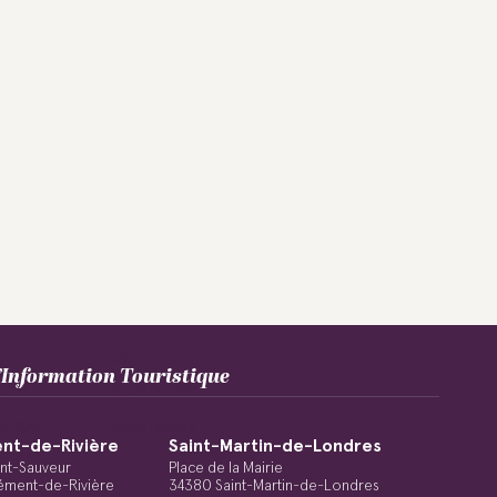
COMPLÉMENT
Information Touristique
,00€
Toute l'année
20,00€
Toute l'année
nt-de-Rivière
Saint-Martin-de-Londres
int-Sauveur
Place de la Mairie
ément-de-Rivière
34380 Saint-Martin-de-Londres