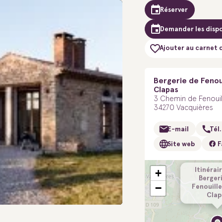
Réserver
Demander les dispo
Ajouter au carnet 
Bergerie de Fenoui
Clapas
3 Chemin de Fenouil
34270 Vacquières
E-mail
Tél.
Site web
F
Itinérair
+
Berger
−
Fenouille
Clap