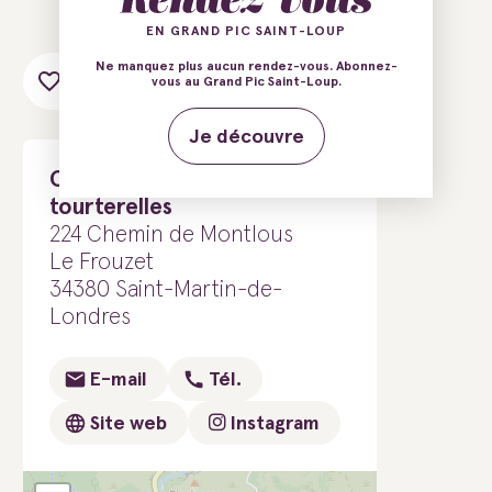
EN GRAND PIC SAINT-LOUP
Ne manquez plus aucun rendez-vous. Abonnez-
Ajouter au carnet de voyage
vous au Grand Pic Saint-Loup.
Je découvre
Chante Cévennes - Nid des
tourterelles
224 Chemin de Montlous
Le Frouzet
34380 Saint-Martin-de-
Londres
E-mail
Tél.
Site web
Instagram