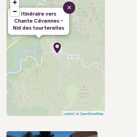
+
×
−
Itinéraire vers
Chante Cévennes -
Nid des tourterelles
Leaflet
| ©
OpenStreetMap