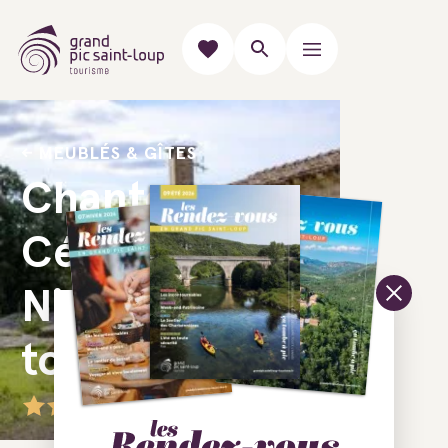
MEUBLÉS & GÎTES
Chante
Cévennes -
Nid des
tourterelles