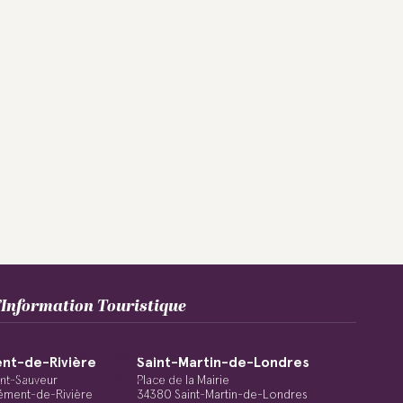
Information Touristique
MIN
MAX
COMPLÉMENT
nt-de-Rivière
Saint-Martin-de-Londres
60,00€
Toute l'année
int-Sauveur
Place de la Mairie
ément-de-Rivière
34380 Saint-Martin-de-Londres