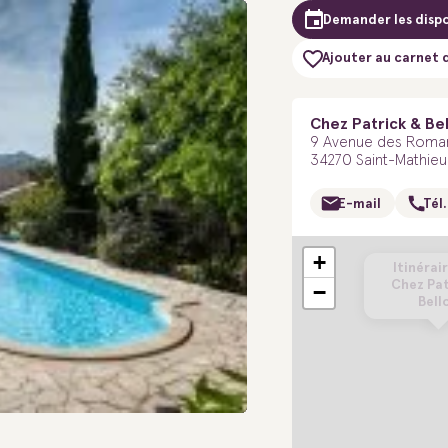
Demander les dispo
Ajouter au carnet 
Chez Patrick & Be
9 Avenue des Romar
34270 Saint-Mathieu
E-mail
Tél.
+
Itinérair
Chez Pat
−
Bell