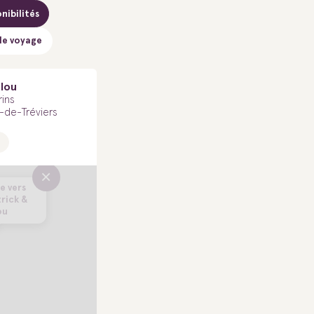
nibilités
de voyage
llou
ins
-de-Tréviers
×
e vers
rick &
ou