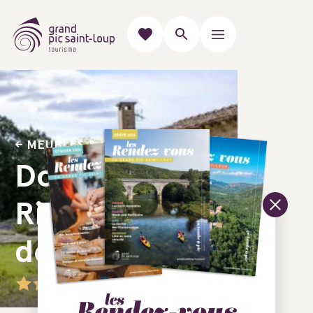
MEUBLÉS & GÎTES
Domaine des
Rives - Mas
des oliviers