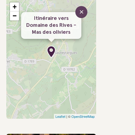
+
×
−
Itinéraire vers
Domaine des Rives -
Mas des oliviers
Leaflet
| ©
OpenStreetMap