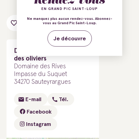
EN GRAND PIC SAINT-LOUP
Ne manquez plus aucun rendez-vous. Abonnez-
Ajouter au carnet de voyage
vous au Grand Pic Saint-Loup.
Je découvre
Domaine des Rives - Mas
des oliviers
Domaine des Rives
Impasse du Suquet
34270 Sauteyrargues
E-mail
Tél.
Facebook
Instagram