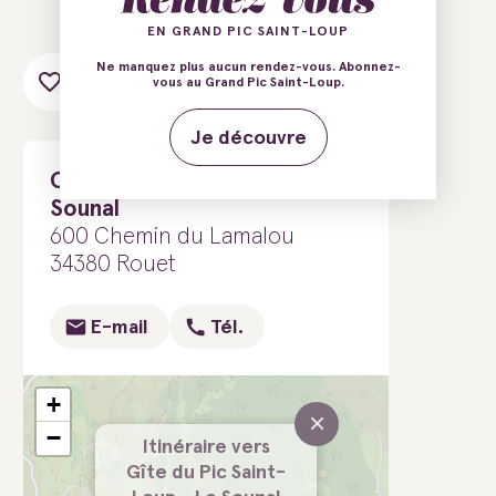
EN GRAND PIC SAINT-LOUP
Ne manquez plus aucun rendez-vous. Abonnez-
Ajouter au carnet de voyage
vous au Grand Pic Saint-Loup.
Je découvre
Gîte du Pic Saint-Loup - Le
Sounal
600 Chemin du Lamalou
34380 Rouet
E-mail
Tél.
+
×
−
Itinéraire vers
Gîte du Pic Saint-