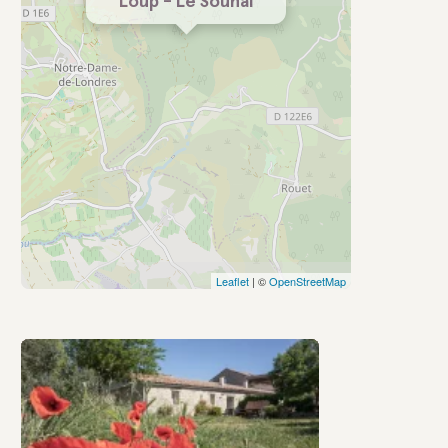
Loup - Le Sounal
Leaflet
| ©
OpenStreetMap