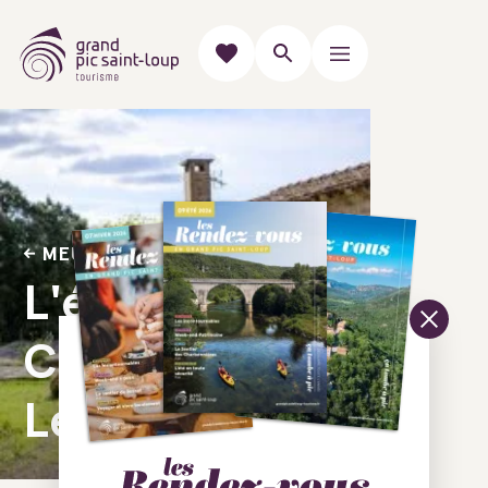
MEUBLÉS & GÎTES
L'étrier des
Cabanelles -
Le Nid