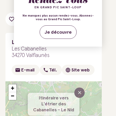
EN GRAND PIC SAINT-LOUP
Ne manquez plus aucun rendez-vous. Abonnez-
Ajouter au carnet de voyage
vous au Grand Pic Saint-Loup.
Je découvre
L'étrier des Cabanelles - Le Nid
Les Cabanelles
34270 Valflaunès
E-mail
Tél.
Site web
+
×
−
Itinéraire vers
L'étrier des
Cabanelles - Le Nid