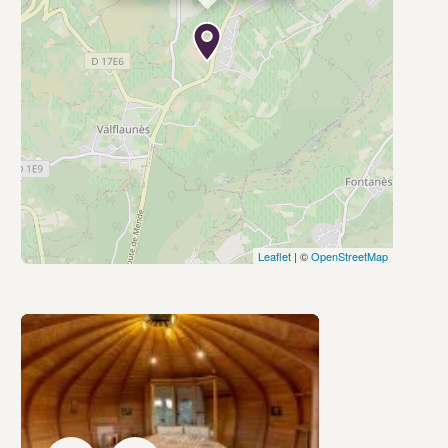
Leaflet
| ©
OpenStreetMap