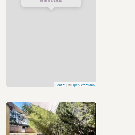
Bambous
Leaflet
| ©
OpenStreetMap