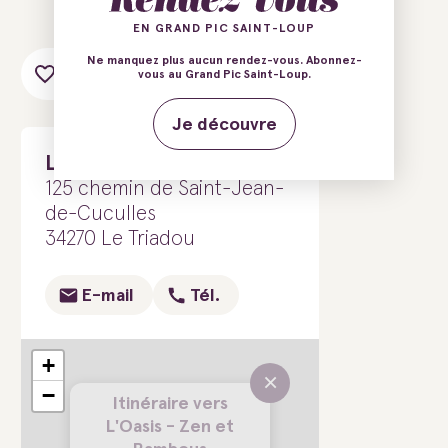
EN GRAND PIC SAINT-LOUP
Ne manquez plus aucun rendez-vous. Abonnez-
Ajouter au carnet de voyage
vous au Grand Pic Saint-Loup.
Je découvre
L'Oasis - Zen et Bambous
125 chemin de Saint-Jean-
de-Cuculles
34270 Le Triadou
E-mail
Tél.
+
×
−
Itinéraire vers
L'Oasis - Zen et