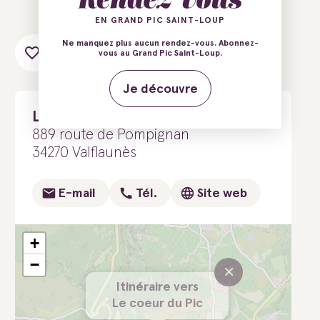
EN GRAND PIC SAINT-LOUP
Ne manquez plus aucun rendez-vous. Abonnez-
Ajouter au carnet de voyage
vous au Grand Pic Saint-Loup.
Je découvre
Le coeur du Pic
889 route de Pompignan
34270 Valflaunès
E-mail
Tél.
Site web
+
−
×
Itinéraire vers
Le coeur du Pic