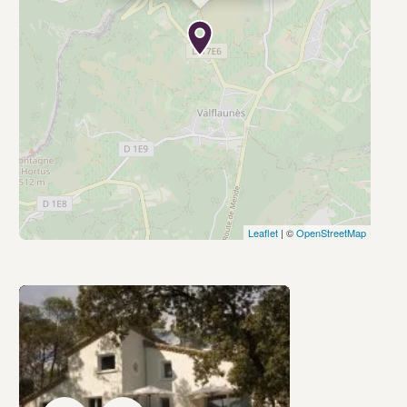
Leaflet
| ©
OpenStreetMap