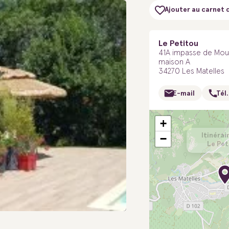
Ajouter au carnet 
Le Petitou
41A impasse de Mou
maison A
34270 Les Matelles
E-mail
Tél.
+
Itinérai
−
Le Pet