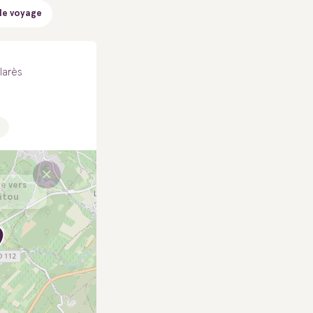
de voyage
larès
×
re vers
itou