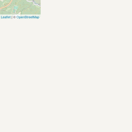
Leaflet
| ©
OpenStreetMap