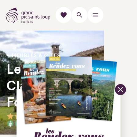
MEUBLÉS & GÎTES
Les Gîtes de
Claret - La
Fous