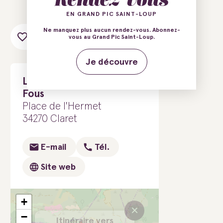
EN GRAND PIC SAINT-LOUP
Ne manquez plus aucun rendez-vous. Abonnez-
Ajouter au carnet de voyage
vous au Grand Pic Saint-Loup.
Je découvre
Les Gîtes de Claret - La
Fous
Place de l'Hermet
34270 Claret
E-mail
Tél.
Site web
+
×
−
Itinéraire vers