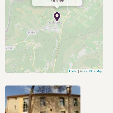
Ferme
Leaflet
| ©
OpenStreetMap