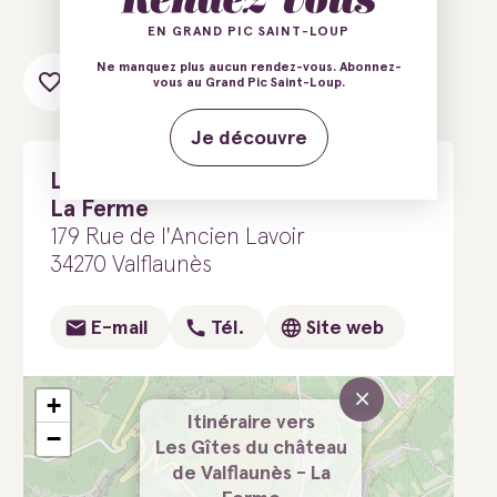
EN GRAND PIC SAINT-LOUP
Ne manquez plus aucun rendez-vous. Abonnez-
Ajouter au carnet de voyage
vous au Grand Pic Saint-Loup.
Je découvre
Les Gîtes du château de Valflaunès -
La Ferme
179 Rue de l'Ancien Lavoir
34270 Valflaunès
E-mail
Tél.
Site web
×
+
Itinéraire vers
−
Les Gîtes du château
de Valflaunès - La