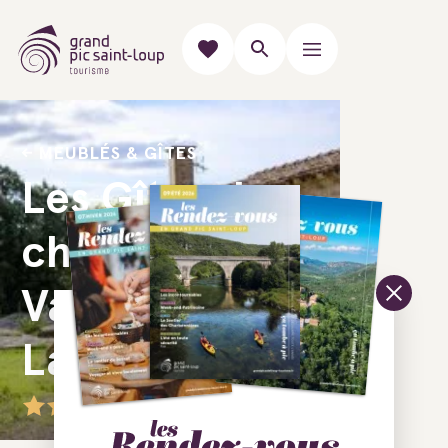
MEUBLÉS & GÎTES
Les Gîtes du
château de
Valflaunès -
La Ferme