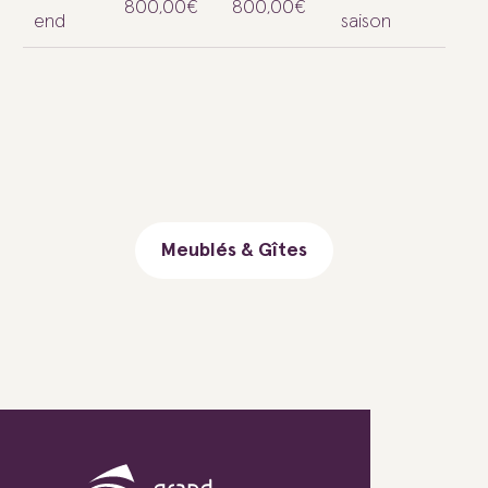
800,00€
800,00€
end
saison
Meublés & Gîtes