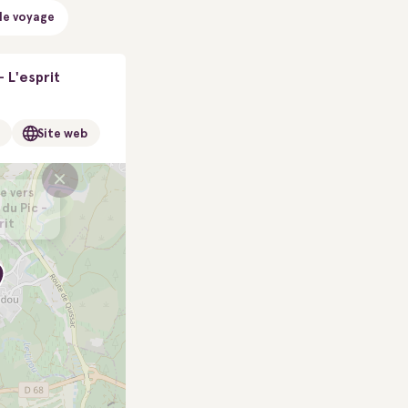
de voyage
 L'esprit
Site web
×
e vers
 du Pic -
rit