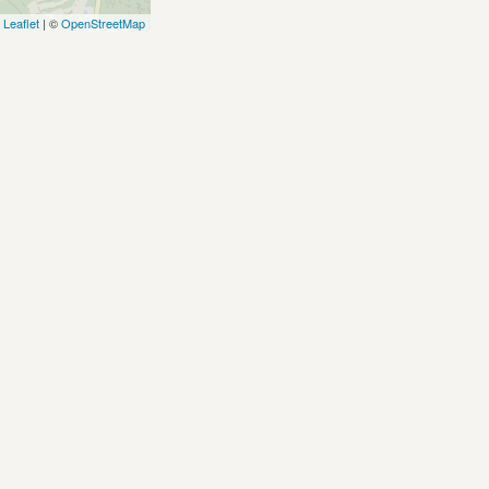
Leaflet
| ©
OpenStreetMap