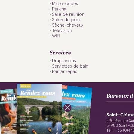
Micro-ondes
Parking
Salle de réunion
Salon de jardin
Sèche-cheveux
Télévision
WIFI
Services
Draps inclus
Serviettes de bain
Panier repas
Tarifs
Bureaux d’
MIN
MAX
Nuitée
125,00€
189,00
Saint-Cléme
Semaine
875,00€
1.323,
Suivez-nous !
290 Parc de Sa
34980 Saint-Cl
Tél. : +33 (0)4 