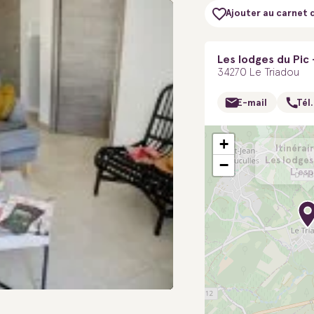
Ajouter au carnet 
Les lodges du Pic -
34270 Le Triadou
E-mail
Tél.
+
Itinérair
Les lodges
−
L'esp