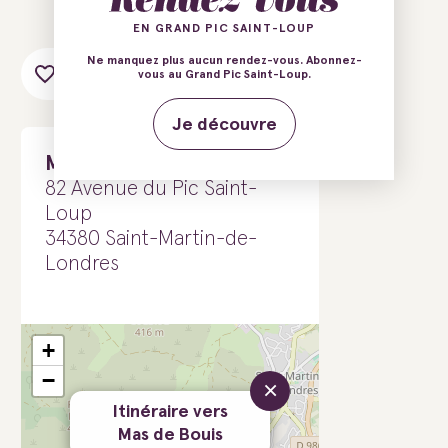
EN GRAND PIC SAINT-LOUP
Ne manquez plus aucun rendez-vous. Abonnez-
Ajouter au carnet de voyage
vous au Grand Pic Saint-Loup.
Je découvre
Mas de Bouis
82 Avenue du Pic Saint-
Loup
34380 Saint-Martin-de-
Londres
+
−
×
Itinéraire vers
Mas de Bouis