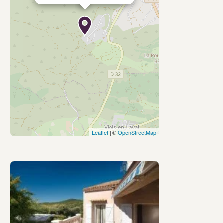
Leaflet
| ©
OpenStreetMap