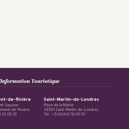
Information Touristique
nt-de-Rivière
Saint-Martin-de-Londres
int-Sauveur
Place de la Mairie
ément-de-Rivière
34380 Saint-Martin-de-Londres
48 20 05 28
Tél. : +33(0)4 67 55 09 59