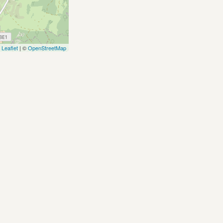
Leaflet
| ©
OpenStreetMap