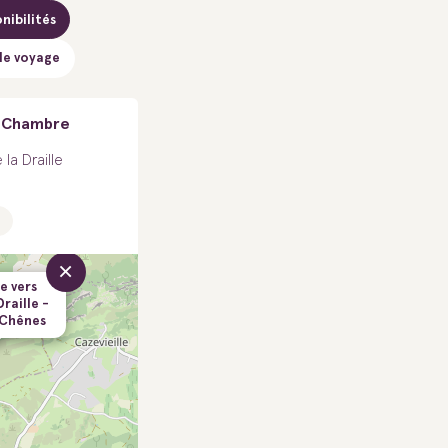
nibilités
de voyage
 - Chambre
la Draille
×
e vers
raille -
Chênes