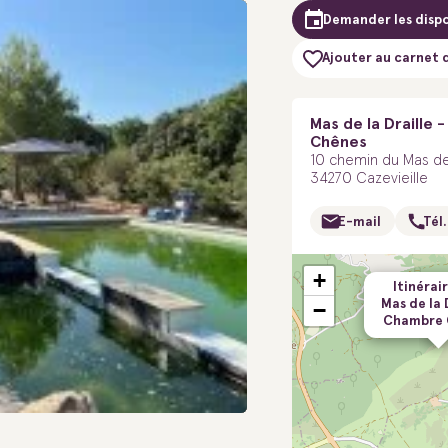
Demander les dispo
Ajouter au carnet 
Mas de la Draille
Chênes
10 chemin du Mas de 
34270 Cazevieille
E-mail
Tél.
+
Itinérair
Mas de la D
−
Chambre 