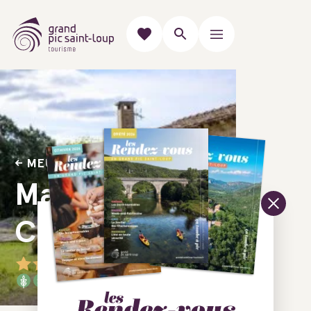
MEUBLÉS & GÎTES
Mazet des
Closades