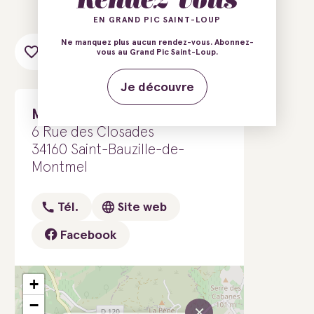
EN GRAND PIC SAINT-LOUP
Ne manquez plus aucun rendez-vous. Abonnez-
Ajouter au carnet de voyage
vous au Grand Pic Saint-Loup.
Je découvre
Mazet des Closades
6 Rue des Closades
34160 Saint-Bauzille-de-
Montmel
Tél.
Site web
Facebook
+
−
×