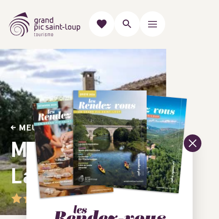
MEUBLÉS & GÎTES
Moun oustal -
La maison