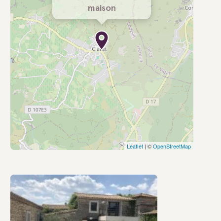
maison
Leaflet
| ©
OpenStreetMap