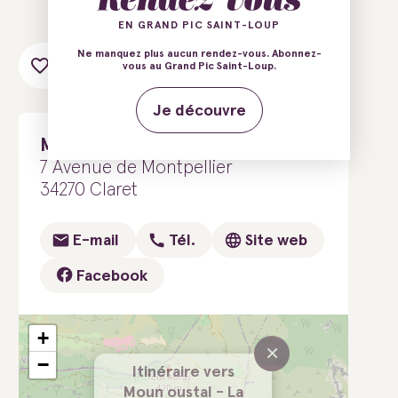
EN GRAND PIC SAINT-LOUP
Ne manquez plus aucun rendez-vous. Abonnez-
Ajouter au carnet de voyage
vous au Grand Pic Saint-Loup.
Je découvre
Moun oustal - La maison
7 Avenue de Montpellier
34270 Claret
E-mail
Tél.
Site web
Facebook
+
×
−
Itinéraire vers
Moun oustal - La