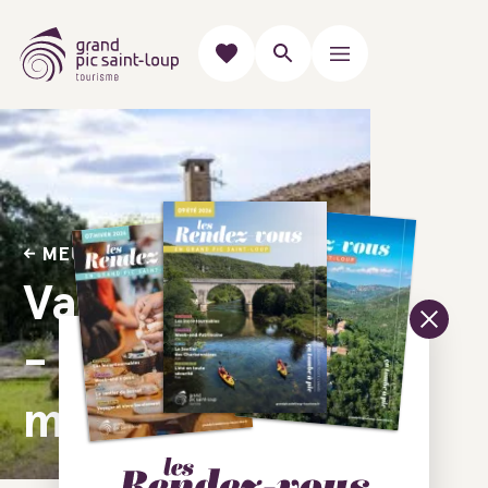
MEUBLÉS & GÎTES
Val de Buèges
- La
magnanerie