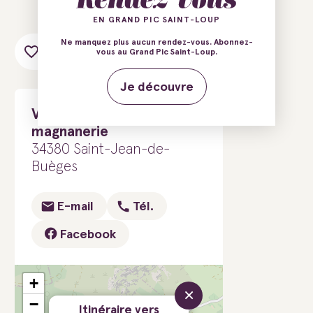
EN GRAND PIC SAINT-LOUP
Ne manquez plus aucun rendez-vous. Abonnez-
Ajouter au carnet de voyage
vous au Grand Pic Saint-Loup.
Je découvre
Val de Buèges - La
magnanerie
34380 Saint-Jean-de-
Buèges
E-mail
Tél.
Facebook
+
×
−
Itinéraire vers