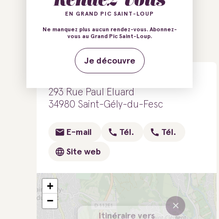
EN GRAND PIC SAINT-LOUP
Ne manquez plus aucun rendez-vous. Abonnez-
Ajouter au carnet de voyage
vous au Grand Pic Saint-Loup.
Je découvre
Villa Sidou
293 Rue Paul Éluard
34980 Saint-Gély-du-Fesc
E-mail
Tél.
Tél.
Site web
+
−
×
Itinéraire vers